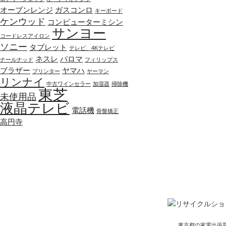
オーブンレンジ
ガスコンロ
キーボード
ケンウッド
コンピューターミシン
サンヨー
コードレスアイロン
ソニー
タブレット
テレビ、4Kテレビ
ネスレ
パロマ
ナールナッド
フィリップス
ブラザー
ヤマハ
プリンター
ヤーマン
リンナイ
中古ワインセラー
加湿器
掃除機
東芝
未使用品
液晶テレビ
電話機
骨盤矯正
高円寺
東京都の家電出張