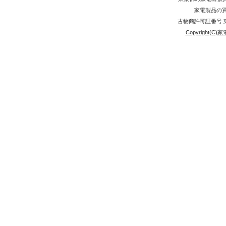
家電製品の買取
古物商許可証番号 東京
Copyright(C)家