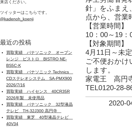
来店ください。
針」をふまえ
ツイッターはこちらです。
点から、営業
@kadenoh_koenji
【営業時間】
10：00～19：
【対象期間】
最近の投稿
4月11日～未
買取実績 パナソニック オーブン
レンジ ビストロ BISTRO NE-
ご不便おかけ
BS5C-K
します。
買取実績 パナソニック Technics
家電王 高
CDステレオシステム SA-PMX900
2026/7/16
TEL0120-28-8
買取実績 ハイセンス 40CR35R
2026年製 未使用品
2020-0
買取実績 パナソニック 32型液晶
テレビ TH-32J300 高円寺
買取実績 東芝 40型液晶テレビ
40V34