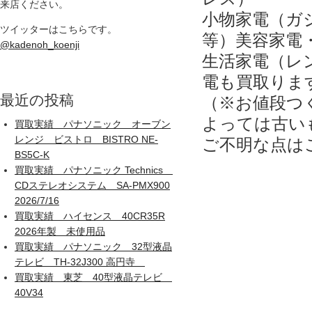
来店ください。
小物家電（ガ
ツイッターはこちらです。
等）美容家電
@kadenoh_koenji
生活家電（レ
電も買取りま
（※お値段つ
最近の投稿
よっては古い
買取実績 パナソニック オーブン
レンジ ビストロ BISTRO NE-
ご不明な点は
BS5C-K
買取実績 パナソニック Technics
CDステレオシステム SA-PMX900
2026/7/16
買取実績 ハイセンス 40CR35R
2026年製 未使用品
買取実績 パナソニック 32型液晶
テレビ TH-32J300 高円寺
買取実績 東芝 40型液晶テレビ
40V34