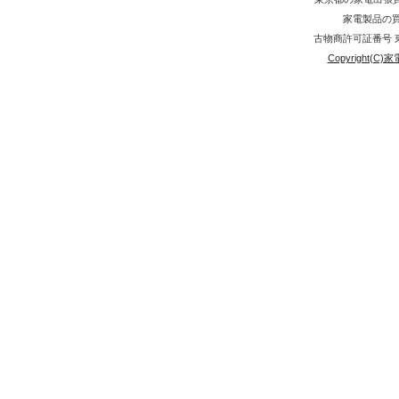
家電製品の買取
古物商許可証番号 東京
Copyright(C)家