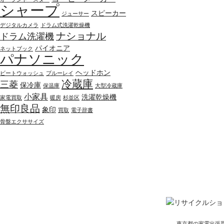
シャープ
スピーカー
ジューサー
デジタルカメラ
ドラム式洗濯乾燥機
ナショナル
ドラム洗濯機
パイオニア
ネットブック
パナソニック
ヘッドホン
ビートウォッシュ
ブルーレイ
冷蔵庫
三菱
保冷庫
保温庫
大型冷蔵庫
小家具
洗濯乾燥機
家電買取
暖房
杉並区
無印良品
象印
買取
電子辞書
骨盤エクササイズ
東京都の家電出張