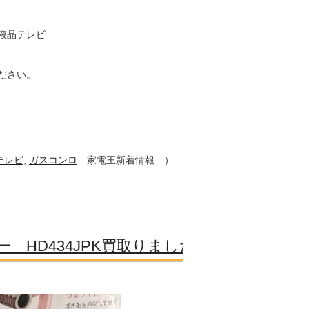
液晶テレビ
ださい。
テレビ
,
ガスコンロ
家電王新着情報 ）
 HD434JPK買取りました！
！