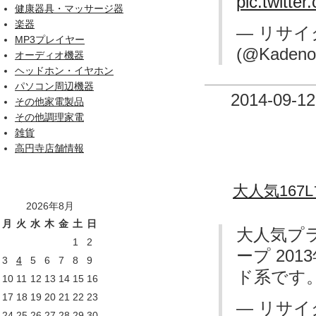
pic.twitt
健康器具・マッサージ器
楽器
— リサイ
MP3プレイヤー
(@Kadeno
オーディオ機器
ヘッドホン・イヤホン
パソコン周辺機器
2014-09-12
その他家電製品
その他調理家電
雑貨
高円寺店舗情報
大人気16
2026年8月
月
火
水
木
金
土
日
大人気プ
1
2
ープ 2013
3
4
5
6
7
8
9
ド系です
10
11
12
13
14
15
16
17
18
19
20
21
22
23
— リサイ
24
25
26
27
28
29
30