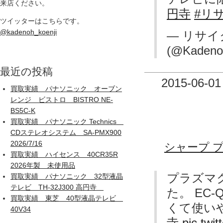
来店ください。
円寺
#リ
ツイッターはこちらです。
@kadenoh_koenji
— リサイ
(@Kadeno
最近の投稿
2015-06-01
買取実績 パナソニック オーブン
レンジ ビストロ BISTRO NE-
BS5C-K
買取実績 パナソニック Technics
CDステレオシステム SA-PMX900
2026/7/16
シャープ 
買取実績 ハイセンス 40CR35R
2026年製 未使用品
プラズマ
買取実績 パナソニック 32型液晶
テレビ TH-32J300 高円寺
た。 EC-
買取実績 東芝 40型液晶テレビ
くて使いや
40V34
寺
pic.tw