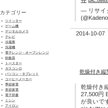
— リサイ
カテゴリー
(@Kadeno
ツイッター
ゲーム機
デジタルカメラ
2014-10-07
テレビ
冷蔵庫
洗濯機
電子レンジ・オーブンレンジ
炊飯器
トースター
ガスコンロ
乾燥付き縦
パソコン・タブレット
コーヒーメーカー
季節家電
乾燥付き縦
美容家電
27,500円
電子辞書
が良いで
ミシン
アイロン