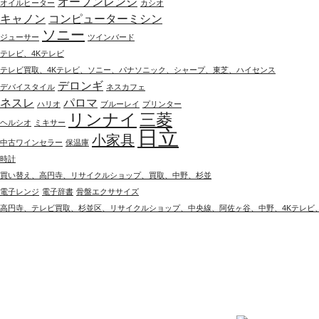
オーブンレンジ
オイルヒーター
カシオ
キャノン
コンピューターミシン
ソニー
ジューサー
ツインバード
テレビ、4Kテレビ
テレビ買取、4Kテレビ、ソニー、パナソニック、シャープ、東芝、ハイセンス
デロンギ
デバイスタイル
ネスカフェ
ネスレ
パロマ
ハリオ
ブルーレイ
プリンター
リンナイ
三菱
ヘルシオ
ミキサー
日立
小家具
中古ワインセラー
保温庫
時計
買い替え、高円寺、リサイクルショップ、買取、中野、杉並
電子レンジ
電子辞書
骨盤エクササイズ
高円寺、テレビ買取、杉並区、リサイクルショップ、中央線、阿佐ヶ谷、中野、4Kテレビ