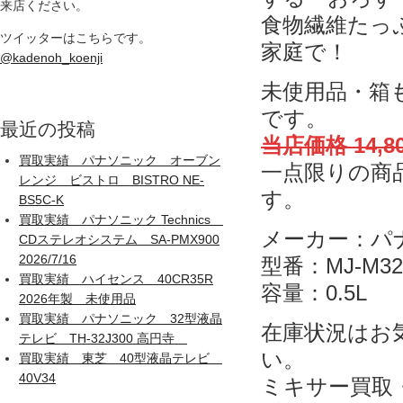
来店ください。
食物繊維たっ
ツイッターはこちらです。
家庭で！
@kadenoh_koenji
未使用品・箱
です。
最近の投稿
当店価格 14,8
買取実績 パナソニック オーブン
一点限りの商
レンジ ビストロ BISTRO NE-
す。
BS5C-K
買取実績 パナソニック Technics
メーカー：パナソ
CDステレオシステム SA-PMX900
2026/7/16
型番：MJ-M32
買取実績 ハイセンス 40CR35R
容量：0.5L
2026年製 未使用品
買取実績 パナソニック 32型液晶
在庫状況はお気
テレビ TH-32J300 高円寺
い。
買取実績 東芝 40型液晶テレビ
40V34
ミキサー買取