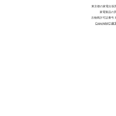
東京都の家電出張
家電製品の買取
古物商許可証番号 東京
Copyright(C)家