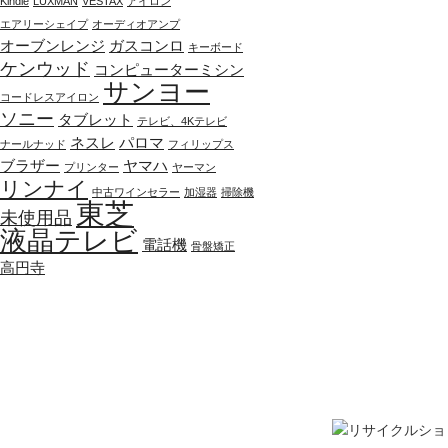
Kindle
LUXMAN
VESTAX
アイロン
エアリーシェイプ
オーディオアンプ
オーブンレンジ
ガスコンロ
キーボード
ケンウッド
コンピューターミシン
サンヨー
コードレスアイロン
ソニー
タブレット
テレビ、4Kテレビ
ネスレ
パロマ
ナールナッド
フィリップス
ブラザー
ヤマハ
プリンター
ヤーマン
リンナイ
中古ワインセラー
加湿器
掃除機
東芝
未使用品
液晶テレビ
電話機
骨盤矯正
高円寺