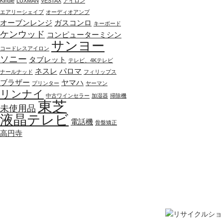
Kindle
LUXMAN
VESTAX
アイロン
エアリーシェイプ
オーディオアンプ
オーブンレンジ
ガスコンロ
キーボード
ケンウッド
コンピューターミシン
サンヨー
コードレスアイロン
ソニー
タブレット
テレビ、4Kテレビ
ネスレ
パロマ
ナールナッド
フィリップス
ブラザー
ヤマハ
プリンター
ヤーマン
リンナイ
中古ワインセラー
加湿器
掃除機
東芝
未使用品
液晶テレビ
電話機
骨盤矯正
高円寺