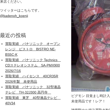
来店ください。
ツイッターはこちらです。
@kadenoh_koenji
最近の投稿
買取実績 パナソニック オーブン
レンジ ビストロ BISTRO NE-
BS5C-K
買取実績 パナソニック Technics
CDステレオシステム SA-PMX900
2026/7/16
買取実績 ハイセンス 40CR35R
2026年製 未使用品
買取実績 パナソニック 32型液晶
テレビ TH-32J300 高円寺
ピグモン 目覚まし時計
買取実績 東芝 40型液晶テレビ
未使用品です！レア！
40V34
雑貨類のお持込買取大歓