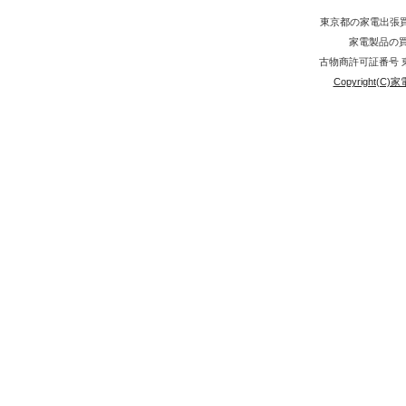
東京都の家電出張
家電製品の買取
古物商許可証番号 東京
Copyright(C)家